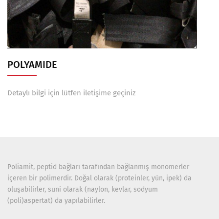
POLYAMIDE
Detaylı bilgi için lütfen iletişime geçiniz
Poliamit, peptid bağları tarafından bağlanmış monomerler
içeren bir polimerdir. Doğal olarak (proteinler, yün, ipek) da
oluşabilirler, suni olarak (naylon, kevlar, sodyum
(poli)aspertat) da yapılabilirler.